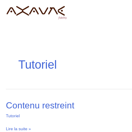
Aller
au
contenu
Tutoriel
Contenu restreint
Contenu
restreint
Tutoriel
Lire la suite »