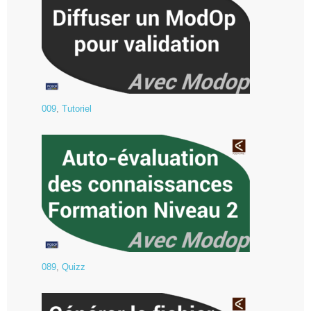
009
,
Tutoriel
089
,
Quizz