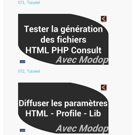
071
,
Tutoriel
072
,
Tutoriel