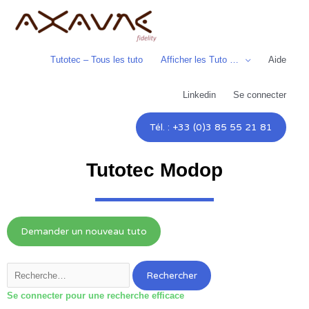
Aller
au
contenu
Tutotec – Tous les tuto
Afficher les Tuto …
Aide
Linkedin
Se connecter
Tél. : +33 (0)3 85 55 21 81
Tutotec Modop
Demander un nouveau tuto
Rechercher :
Se connecter pour une recherche efficace