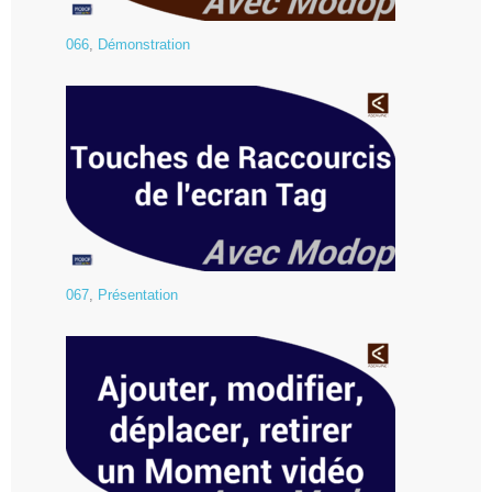
066
,
Démonstration
067
,
Présentation