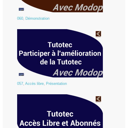
060
,
Démonstration
057
,
Accès libre
,
Présentation