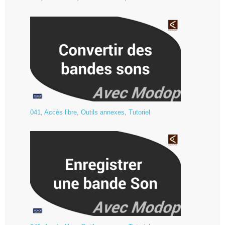
041
,
Accès libre
,
Outils annexes
,
Tutoriel