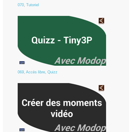
070
,
Tutoriel
069
,
Accès libre
,
Quizz