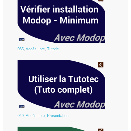
085
,
Accès libre
,
Tutoriel
049
,
Accès libre
,
Présentation