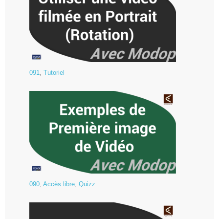
091
,
Tutoriel
090
,
Accès libre
,
Quizz