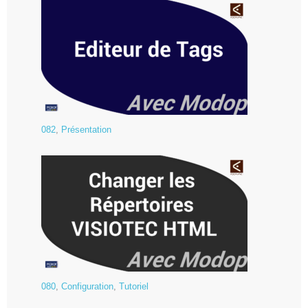
082
,
Présentation
080
,
Configuration
,
Tutoriel