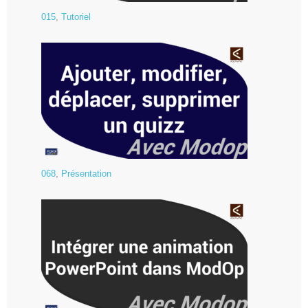
015
,
Tutoriel
068
,
Présentation