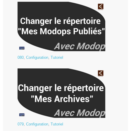
080
,
Configuration
,
Tutoriel
079
,
Configuration
,
Tutoriel