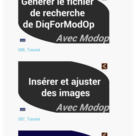
088
,
Tutoriel
087
,
Tutoriel