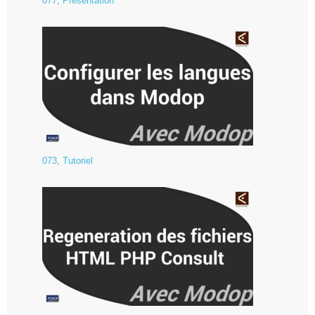
077
,
Présentation
073
,
Tutoriel