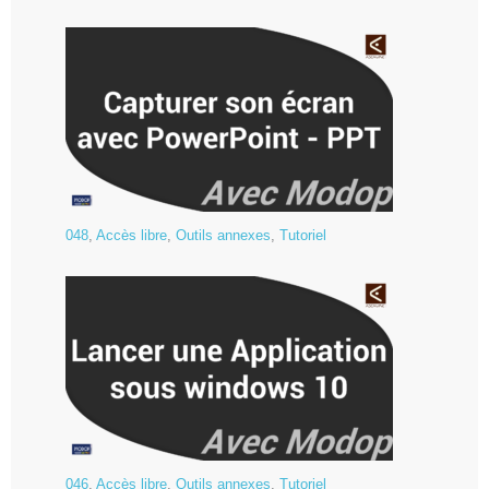
048
,
Accès libre
,
Outils annexes
,
Tutoriel
046
,
Accès libre
,
Outils annexes
,
Tutoriel