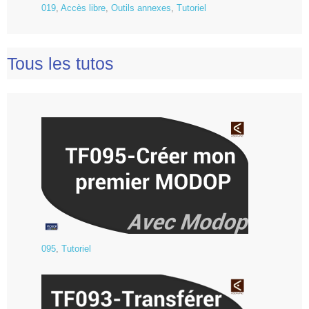
019
,
Accès libre
,
Outils annexes
,
Tutoriel
Tous les tutos
095
,
Tutoriel