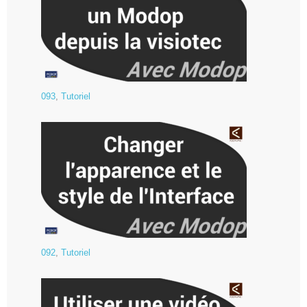
093
,
Tutoriel
092
,
Tutoriel