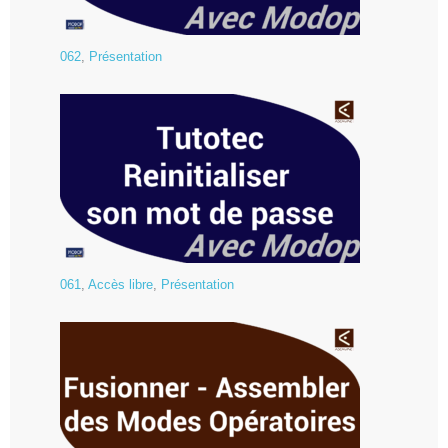
062
,
Présentation
061
,
Accès libre
,
Présentation