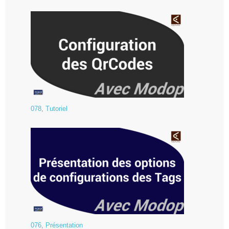
078
,
Tutoriel
076
,
Présentation