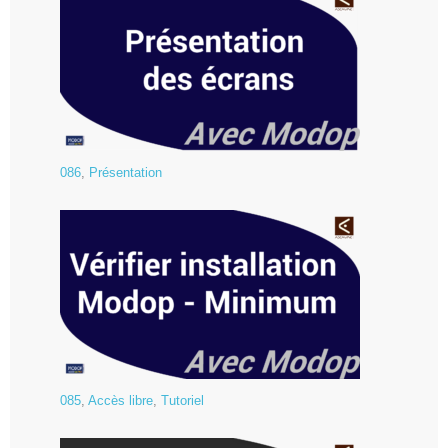
086
,
Présentation
085
,
Accès libre
,
Tutoriel