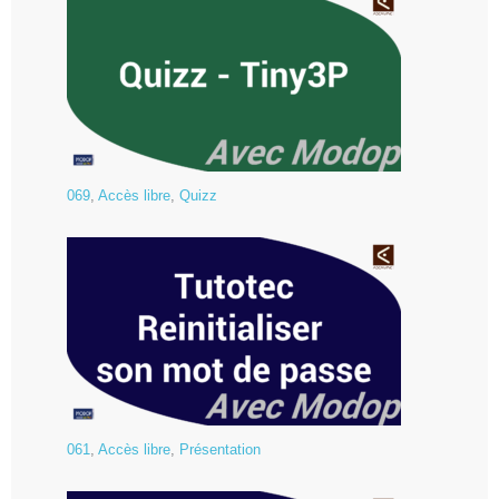
069
,
Accès libre
,
Quizz
061
,
Accès libre
,
Présentation