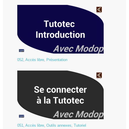
052
,
Accès libre
,
Présentation
051
,
Accès libre
,
Outils annexes
,
Tutoriel