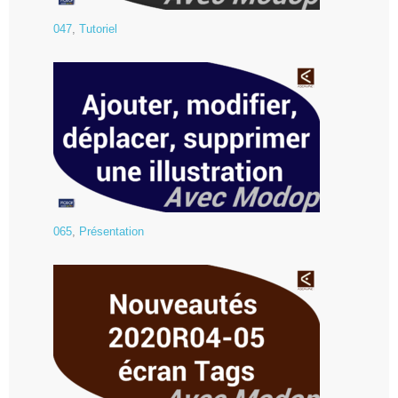
047
,
Tutoriel
065
,
Présentation