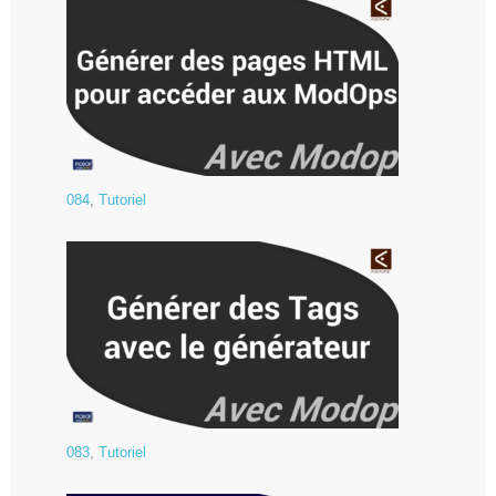
084
,
Tutoriel
083
,
Tutoriel