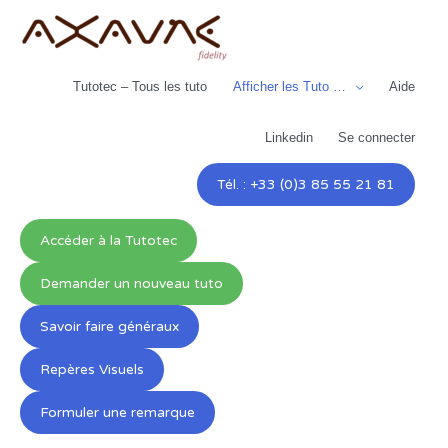
Aller
au
contenu
Tutotec – Tous les tuto
Afficher les Tuto …
Aide
Linkedin
Se connecter
Tél. : +33 (0)3 85 55 21 81
Accéder à la Tutotec
Demander un nouveau tuto
Savoir faire généraux
Repères Visuels
Formuler une remarque