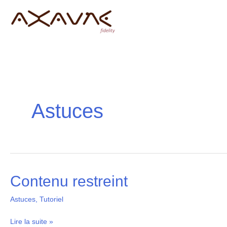
Aller
au
contenu
Astuces
Contenu restreint
Contenu
restreint
Astuces
,
Tutoriel
Lire la suite »